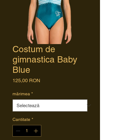
Costum de
gimnastica Baby
Blue
Preț
125,00 RON
mărimea
*
Cantitate
*