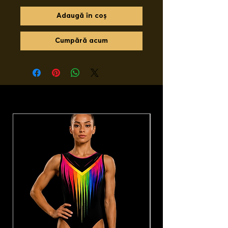
Adaugă în coș
Cumpără acum
Ați putea dori, de asemenea.